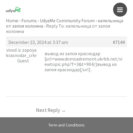
Skip
to
Main
content
Home
›
Forums
›
UdyaMe Community Forum
›
капельница
от запоя коломна
›
Reply To: капельница от запоя
Men
коломна
December 23, 2024 at 3:37 am
#7144
vivod iz zapoya
вывод из запоя краснодар
krasnodar_crkr
[url=www.domsadremont.ukrbb.net/vi
Guest
ewtopic.php?f=3&t=904/]вывод из
запоя краснодар[/url] .
Next Reply
→
Term and Conditions