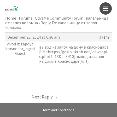
Skip
to
Main
content
Home
›
Forums
›
UdyaMe Community Forum
›
капельница
от запоя коломна
›
Reply To: капельница от запоя
Men
коломна
December 23, 2024 at 6:36 am
#7147
vivod iz zapoya
вывод из запоя на дому в краснодаре
krasnodar_hgmi
[url=https://gaslo.ukrbb.net/viewtopi
Guest
c.php?f=13&t=3410]вывод из запоя
на дому в краснодаре[/url] .
Next Reply
→
Term and Conditions