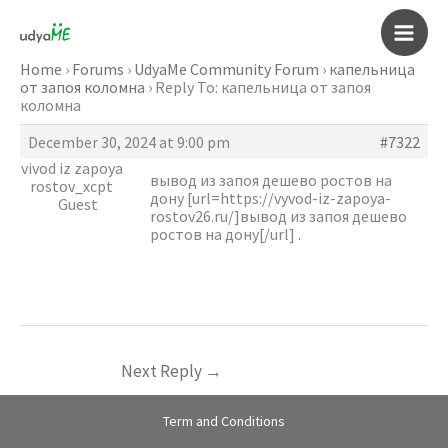
Skip
to
Main
content
Home
›
Forums
›
UdyaMe Community Forum
›
капельница
от запоя коломна
›
Reply To: капельница от запоя
Men
коломна
December 30, 2024 at 9:00 pm
#7322
vivod iz zapoya
вывод из запоя дешево ростов на
rostov_xcpt
дону [url=https://vyvod-iz-zapoya-
Guest
rostov26.ru/]вывод из запоя дешево
ростов на дону[/url] .
Next Reply
→
Term and Conditions