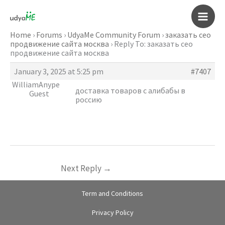
Skip
to
Main
content
Home
›
Forums
›
UdyaMe Community Forum
›
заказать сео
продвижение сайта москва
›
Reply To: заказать сео
Men
продвижение сайта москва
January 3, 2025 at 5:25 pm
#7407
WilliamAnype
доставка товаров с алибабы в
Guest
россию
Next Reply
→
Term and Conditions
Privacy Policy