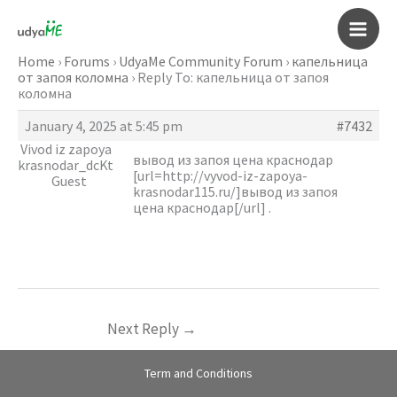
Skip
to
Main
content
Home
›
Forums
›
UdyaMe Community Forum
›
капельница
от запоя коломна
›
Reply To: капельница от запоя
Men
коломна
January 4, 2025 at 5:45 pm
#7432
Vivod iz zapoya
вывод из запоя цена краснодар
krasnodar_dcKt
[url=http://vyvod-iz-zapoya-
Guest
krasnodar115.ru/]вывод из запоя
цена краснодар[/url] .
Next Reply
→
Term and Conditions