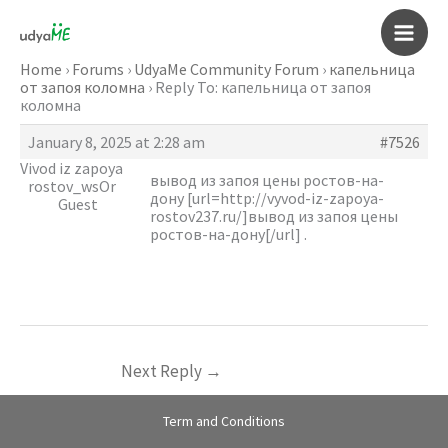
Skip
to
Main
content
Home
›
Forums
›
UdyaMe Community Forum
›
капельница
от запоя коломна
›
Reply To: капельница от запоя
Men
коломна
January 8, 2025 at 2:28 am
#7526
Vivod iz zapoya
вывод из запоя цены ростов-на-
rostov_wsOr
дону [url=http://vyvod-iz-zapoya-
Guest
rostov237.ru/]вывод из запоя цены
ростов-на-дону[/url] .
Next Reply
→
Term and Conditions