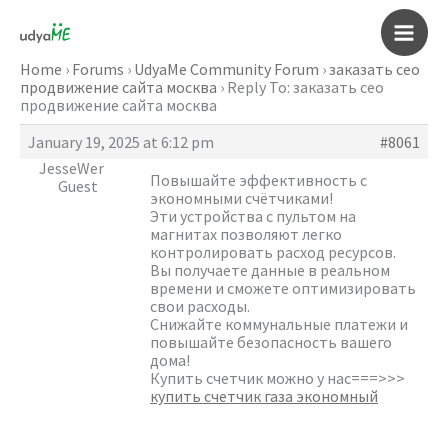
Skip
to
Main
content
Home
›
Forums
›
UdyaMe Community Forum
›
заказать сео
продвижение сайта москва
›
Reply To: заказать сео
Men
продвижение сайта москва
January 19, 2025 at 6:12 pm
#8061
JesseWer
Повышайте эффективность с
Guest
экономными счётчиками!
Эти устройства с пультом на
магнитах позволяют легко
контролировать расход ресурсов.
Вы получаете данные в реальном
времени и сможете оптимизировать
свои расходы.
Снижайте коммунальные платежи и
повышайте безопасность вашего
дома!
Купить счетчик можно у нас===>>>
купить счетчик газа экономный