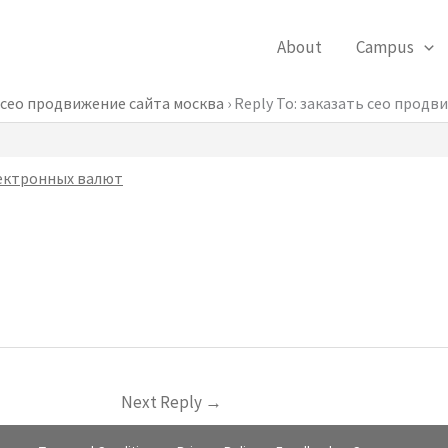
About
Campus
 сео продвижение сайта москва
›
Reply To: заказать сео продв
ектронных валют
Next Reply
→