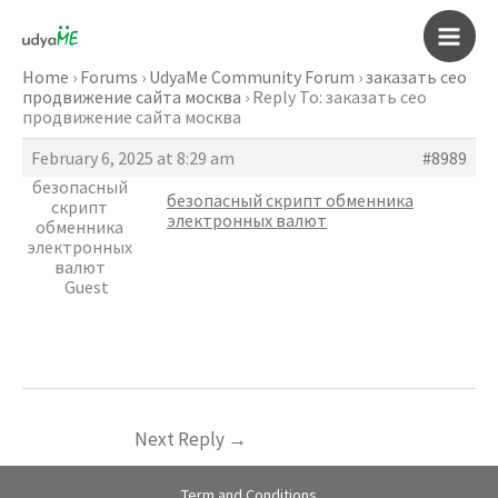
Skip
to
Main
content
Home
›
Forums
›
UdyaMe Community Forum
›
заказать сео
продвижение сайта москва
›
Reply To: заказать сео
Men
продвижение сайта москва
February 6, 2025 at 8:29 am
#8989
безопасный
безопасный скрипт обменника
скрипт
электронных валют
обменника
электронных
валют
Guest
Next Reply
→
Term and Conditions