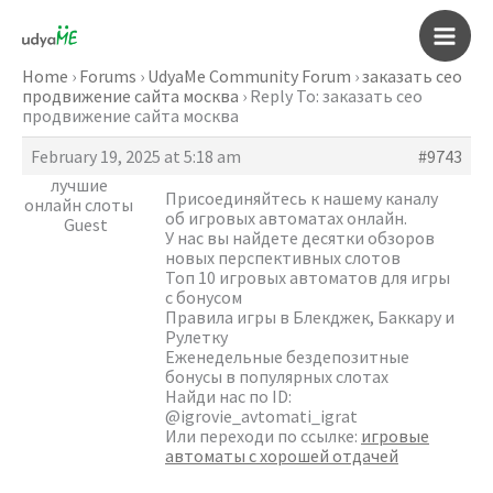
Skip
to
Main
content
Home
›
Forums
›
UdyaMe Community Forum
›
заказать сео
продвижение сайта москва
›
Reply To: заказать сео
Men
продвижение сайта москва
February 19, 2025 at 5:18 am
#9743
лучшие
Присоединяйтесь к нашему каналу
онлайн слоты
об игровых автоматах онлайн.
Guest
У нас вы найдете десятки обзоров
новых перспективных слотов
Топ 10 игровых автоматов для игры
с бонусом
Правила игры в Блекджек, Баккару и
Рулетку
Еженедельные бездепозитные
бонусы в популярных слотах
Найди нас по ID:
@igrovie_avtomati_igrat
Или переходи по ссылке:
игровые
автоматы с хорошей отдачей