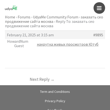
Skip
to
Main
content
Home
›
Forums
›
UdyaMe Community Forum
›
заказать сео
продвижение сайта москва
›
Reply To: заказать сео
Men
продвижение сайта москва
February 21, 2025 at 3:15 am
#9895
HowardNum
накрутка живых просмотров Ютуб
Guest
Next Reply
→
Term and Conditions
Privacy Policy