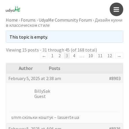
Skip
to
Main
content
Home
›
Forums
›
UdyaMe Community Forum
›
Дизайн кухни
в классическом стиле
Men
This topic is empty.
Viewing 15 posts - 31 through 45 (of 168 total)
←
1
2
3
4
…
10
11
12
→
Author
Posts
February 5, 2025 at 2:38 am
#8903
BillySak
Guest
smm скільки коштує –
lasuerte.ua
February 5, 2025 at 4:06 pm
#8936