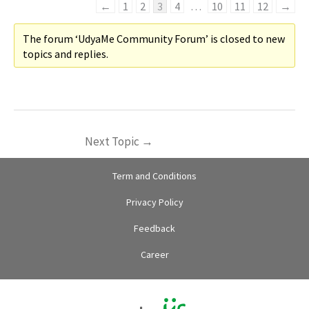
←
1
2
3
4
…
10
11
12
→
The forum ‘UdyaMe Community Forum’ is closed to new
topics and replies.
Next Topic
→
Term and Conditions
Privacy Policy
Feedback
Career