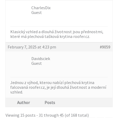
CharlesDix
Guest
Klasický vzhled a dlouhá životnost jsou přednostmi,
které má plechová tašková krytina
roofer.cz.
February 7, 2025 at 4:23 pm
#9059
Davidsciek
Guest
Jednou z výhod, kterou nabízí plechová krytina
falcovaná
roofer.cz, je její dlouhá životnost a moderní
vzhled.
Author
Posts
Viewing 15 posts - 31 through 45 (of 168 total)