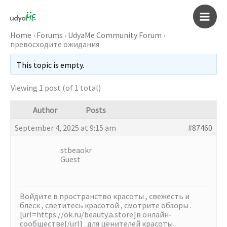
Skip
to
Main
content
Home
›
Forums
›
UdyaMe Community Forum
›
превосходите ожидания
Men
This topic is empty.
Viewing 1 post (of 1 total)
Author
Posts
September 4, 2025 at 9:15 am
#87460
stbeaokr
Guest
Войдите в пространство красоты , свежесть и
блеск , светитесь красотой , смотрите обзоры .
[url=https://ok.ru/beauty.a.store]в онлайн-
сообществе[/url] . для ценителей красоты .