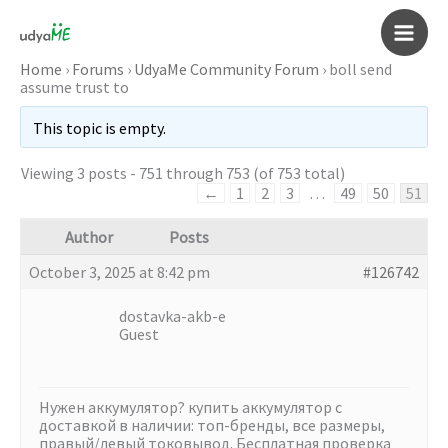
Skip
to
Main
content
Home
›
Forums
›
UdyaMe Community Forum
›
boll send
assume trust to
Men
This topic is empty.
Viewing 3 posts - 751 through 753 (of 753 total)
←
1
2
3
…
49
50
51
Author
Posts
October 3, 2025 at 8:42 pm
#126742
dostavka-akb-e
Guest
Нужен аккумулятор?
купить аккумулятор с
доставкой в наличии: топ-бренды, все размеры,
правый/левый токовывод. Бесплатная проверка